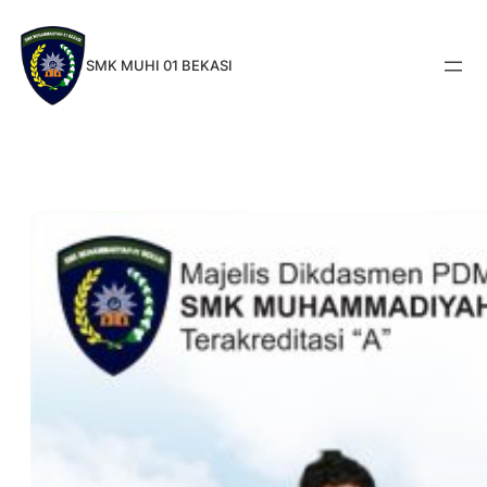
Skip
to
SMK MUHI 01 BEKASI
content